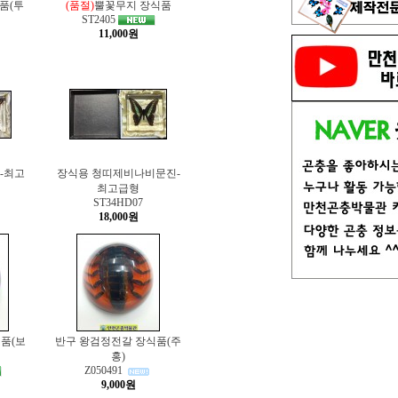
품(투
(품절)
뿔꽃무지 장식품
ST2405
11,000원
-최고
장식용 청띠제비나비문진-
최고급형
ST34HD07
18,000원
품(보
반구 왕검정전갈 장식품(주
홍)
Z050491
9,000원