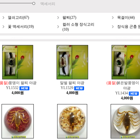
액세서리
열쇠고리(67)
팔찌(27)
목걸이(44)
컬러 소형 장식고리
꽃 액세서리(19)
장식용 곤충 문
(10)
(품절)
풍뎅이 팔찌 야광
말벌 팔찌 야광
(품절)
붉은발풍뎅이
YL1532
YL1529
야광
4,000원
4,000원
YL1434
4,000원