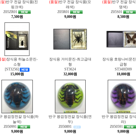
품절)
반구 전갈 장식품(진
(품절)
반구 전갈 장식품(모
(품절)
반구 전갈 장식
핑크색)
래색)
명색)
Z05ZR01
Z05R01
Z05S01
7,500원
9,000원
8,500원
품절)
장식용 하늘소문진-
장식용 거미문진-최고급대
장식용 호랑나비문진
소형
형
급형
[ST3256]
ST3624
ST34HD09
15,000원
32,000원
18,000원
구 왕검정전갈 장식품(하
반구 왕검정전갈 장식품(연
반구 왕검정전갈 장식
늘색)
두)
라)
Z050991
Z050891
Z050591
9,000원
9,000원
9,000원