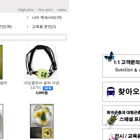
high price
low price
name
나비 액세서리(19)
진(38)
교육용 문진(2)
 팔찌
네잎클로버 팔찌 야광
L67YC
4,000원