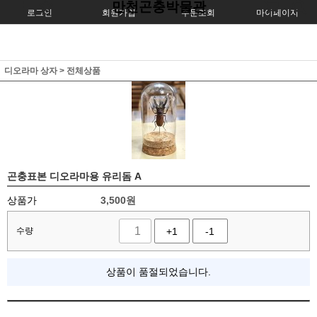
만천곤충박물관
로그인
회원가입
주문조회
마이페이지
디오라마 상자
>
전체상품
곤충표본 디오라마용 유리돔 A
상품가
3,500
원
수량
+1
-1
상품이 품절되었습니다.