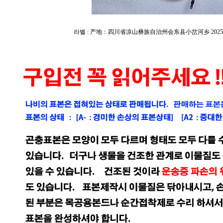
라벨 : 产地：四川省凉山彝族自治州会东县小岔河乡 202