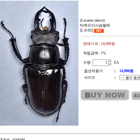
(Lucanus takeoi)
타케오이사슴벌레
[L-6-93]
판매가격 :
14,900원
적립금액 :
1%
수량
EA
옵션적용가
:
14,900
원
사이즈
: