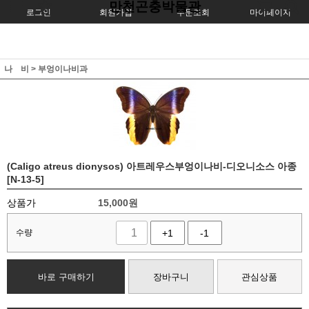
만천곤충박물관
로그인
회원가입
주문조회
마이페이지
나 비
>
부엉이나비과
(Caligo atreus dionysos) 아트레우스부엉이나비-디오니소스 아종
[N-13-5]
상품가
15,000
원
수량
+1
-1
바로 구매하기
장바구니
관심상품